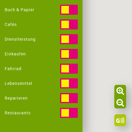
Buch & Papier
Cafés
Dienstleistung
Einkaufen
Fahrrad
Lebensmittel
Reparieren
Restaurants